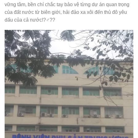
vững tâm, bền chí chắc tay bảo vệ từng dự án quan trọng
của đất nước từ biên giới, hải đảo xa xôi đến thủ đô yêu
dấu của cả nước!?‍♂️??