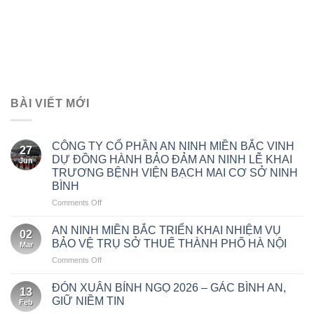
BÀI VIẾT MỚI
CÔNG TY CỔ PHẦN AN NINH MIỀN BẮC VINH
27
DỰ ĐỒNG HÀNH BẢO ĐẢM AN NINH LỄ KHAI
Jun
TRƯƠNG BỆNH VIỆN BẠCH MAI CƠ SỞ NINH
BÌNH
on
Comments Off
CÔNG
TY
AN NINH MIỀN BẮC TRIỂN KHAI NHIỆM VỤ
02
CỔ
BẢO VỆ TRỤ SỞ THUẾ THÀNH PHỐ HÀ NỘI
Mar
PHẦN
on
Comments Off
AN
AN
NINH
NINH
MIỀN
ĐÓN XUÂN BÍNH NGỌ 2026 – GÁC BÌNH AN,
13
MIỀN
BẮC
GIỮ NIỀM TIN
Feb
BẮC
VINH