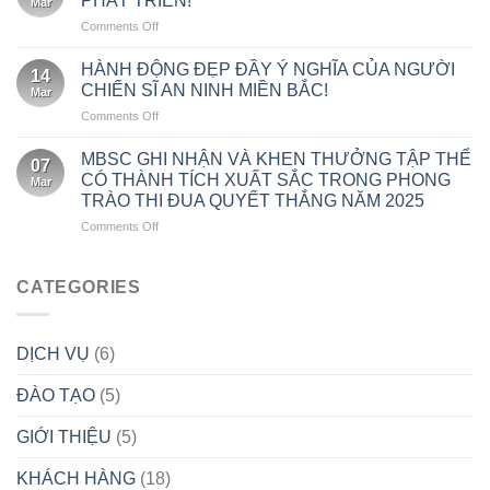
PHÁT TRIỂN!
Mar
NĂM
DOANH
TỐT
(WIPHA)
on
Comments Off
NGÀY
NGHIỆP
TRONG
AN
THÀNH
BẮT
THÁNG
NINH
LẬP
HÀNH ĐỘNG ĐẸP ĐẦY Ý NGHĨA CỦA NGƯỜI
ĐẦU
5!
14
MIỀN
CÔNG
TỪ
CHIẾN SĨ AN NINH MIỀN BẮC!
Mar
BẮC
TY
VĂN
on
Comments Off
20
CỔ
HÓA
HÀNH
NĂM
PHẦN
ĐỘNG
HÌNH
MBSC GHI NHẬN VÀ KHEN THƯỞNG TẬP THỂ
DỊCH
07
ĐẸP
THÀNH
CÓ THÀNH TÍCH XUẤT SẮC TRONG PHONG
VỤ
Mar
ĐẦY
VÀ
BẢO
TRÀO THI ĐUA QUYẾT THẮNG NĂM 2025
Ý
PHÁT
VỆ
on
Comments Off
NGHĨA
TRIỂN!
CHUYÊN
MBSC
CỦA
NGHIỆP
GHI
NGƯỜI
AN
NHẬN
CHIẾN
CATEGORIES
NINH
VÀ
SĨ
MIỀN
KHEN
AN
BẮC
THƯỞNG
NINH
(14/04/2005
DỊCH VỤ
(6)
TẬP
MIỀN
–
THỂ
BẮC!
14/04/2025)
ĐÀO TẠO
(5)
CÓ
THÀNH
TÍCH
GIỚI THIỆU
(5)
XUẤT
SẮC
KHÁCH HÀNG
(18)
TRONG