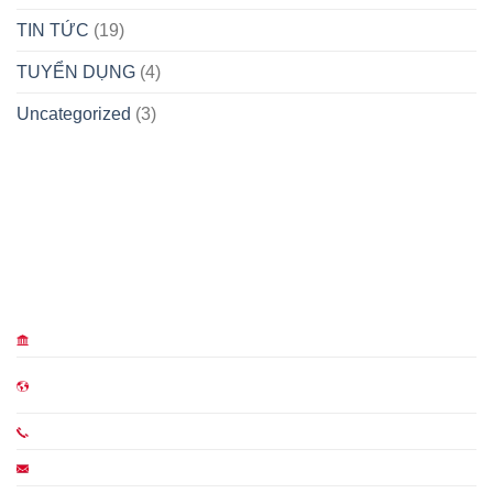
PHONG
TIN TỨC
(19)
TRÀO
THI
TUYỂN DỤNG
(4)
ĐUA
QUYẾT
THẮNG
Uncategorized
(3)
NĂM
2025
HÀ NỘI
TRUNG TÂM CHỈ HUY MIỀN BẮC
Lô AT32, AT33 khu đấu giá An Thắng, Phường Chương
Mỹ, Thành phố Hà Nội
(024) 3356 0853 ; Fax: (024) 3356 0833
anninhmienbac@mbsc.vn