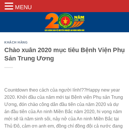
MENU
Skip
to
content
KHÁCH HÀNG
Chào xuân 2020 mục tiêu Bệnh Viện Phụ
Sản Trung Ương
Countdown theo cách của người lính!??Happy new year
2020. Khởi đầu của năm mới tại Bệnh viện Phụ sản Trung
Ương, đón chào công dân đầu tiên của năm 2020 và dự
án đầu tiên của An ninh Miền Bắc năm 2020, hi vọng năm
mới sẽ là năm sinh sôi, nảy nở của An ninh Miền Bắc tại
Thủ Đô, cảm ơn anh em, đồng chí đồng đội cả nước đang